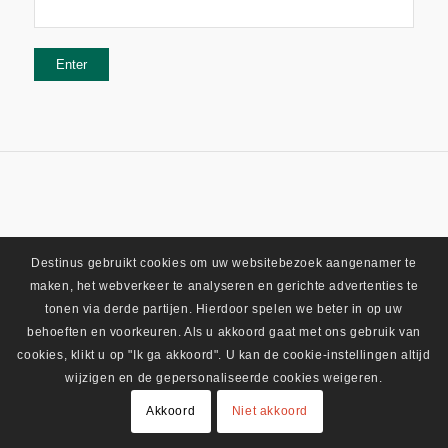
Destinus gebruikt cookies om uw websitebezoek aangenamer te
maken, het webverkeer te analyseren en gerichte advertenties te
tonen via derde partijen. Hierdoor spelen we beter in op uw
behoeften en voorkeuren. Als u akkoord gaat met ons gebruik van
cookies, klikt u op "Ik ga akkoord". U kan de cookie-instellingen altijd
wijzigen en de gepersonaliseerde cookies weigeren.
Akkoord
Niet akkoord