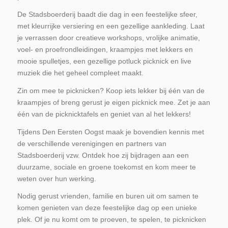
De Stadsboerderij baadt die dag in een feestelijke sfeer,
met kleurrijke versiering en een gezellige aankleding. Laat
je verrassen door creatieve workshops, vrolijke animatie,
voel- en proefrondleidingen, kraampjes met lekkers en
mooie spulletjes, een gezellige potluck picknick en live
muziek die het geheel compleet maakt.
Zin om mee te picknicken? Koop iets lekker bij één van de
kraampjes of breng gerust je eigen picknick mee. Zet je aan
één van de picknicktafels en geniet van al het lekkers!
Tijdens Den Eersten Oogst maak je bovendien kennis met
de verschillende verenigingen en partners van
Stadsboerderij vzw. Ontdek hoe zij bijdragen aan een
duurzame, sociale en groene toekomst en kom meer te
weten over hun werking.
Nodig gerust vrienden, familie en buren uit om samen te
komen genieten van deze feestelijke dag op een unieke
plek. Of je nu komt om te proeven, te spelen, te picknicken