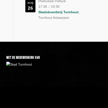
PlukGeluk Potluck
aug
17:30
–
19:30
26
Stadsboerderij Turnhout
,
Turnhout Antwerpen
met de medewerking van