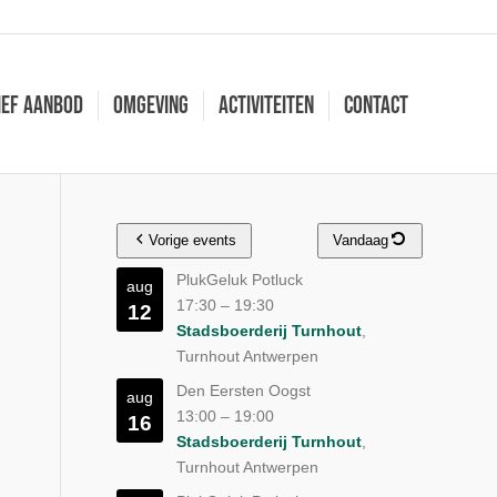
ief aanbod
Omgeving
Activiteiten
Contact
Vorige events
Vandaag
PlukGeluk Potluck
aug
17:30
–
19:30
12
Stadsboerderij Turnhout
,
Turnhout Antwerpen
Den Eersten Oogst
aug
13:00
–
19:00
16
Stadsboerderij Turnhout
,
Turnhout Antwerpen