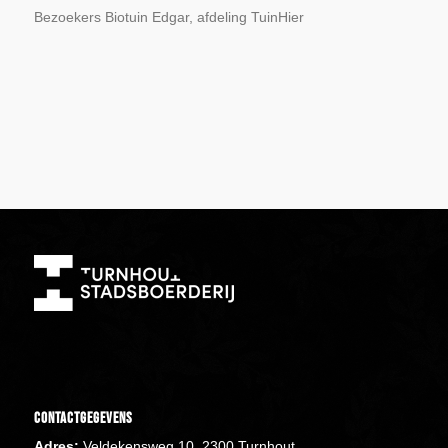
Bezoekers Biotuin Edgar, afdeling TuinHier
Contactgegevens
Adres:
Veldekensweg 10, 2300 Turnhout