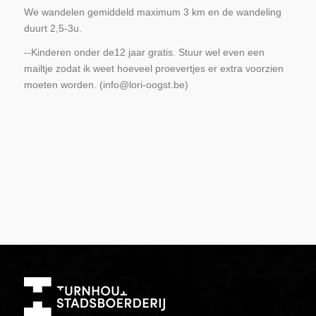
We wandelen gemiddeld maximum 3 km en de wandeling
duurt 2,5-3u.
--Kinderen onder de12 jaar gratis. Stuur wel even een
mailtje zodat ik weet hoeveel proevertjes er extra voorzien
moeten worden. (info@lori-oogst.be)