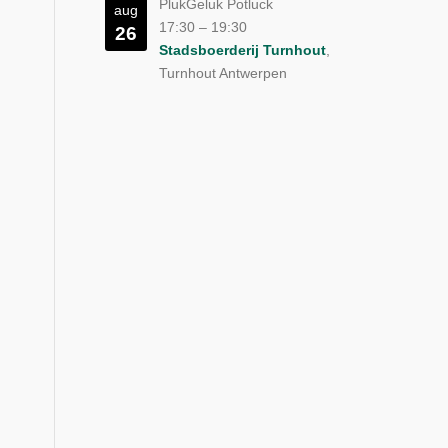
PlukGeluk Potluck
aug
17:30
–
19:30
26
Stadsboerderij Turnhout
,
Turnhout Antwerpen