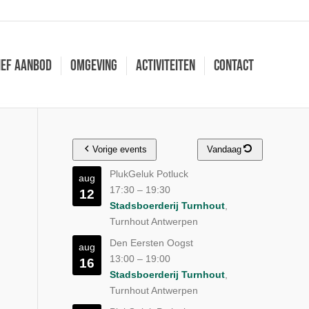
ief aanbod
Omgeving
Activiteiten
Contact
Vorige events
Vandaag
PlukGeluk Potluck
aug
17:30
–
19:30
12
Stadsboerderij Turnhout
,
Turnhout Antwerpen
Den Eersten Oogst
aug
13:00
–
19:00
16
Stadsboerderij Turnhout
,
Turnhout Antwerpen